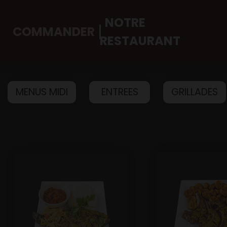
NOTRE
COMMANDER
RESTAURANT
Accueil
MENUS MIDI
ENTREES
GRILLADES
Allergènes
Charte Qualité
C.G.V
Contact
Mentions Légales
Mobile